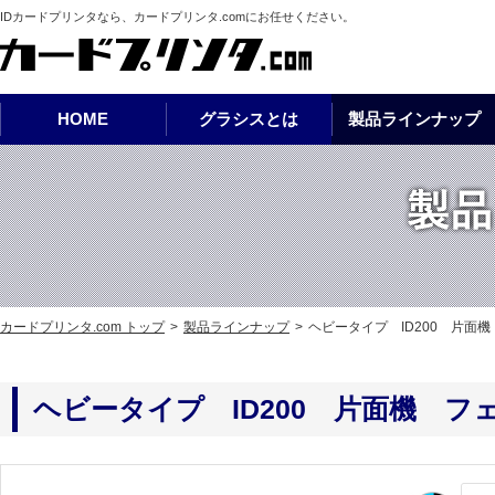
IDカードプリンタなら、カードプリンタ.comにお任せください。
カードプリンタ.com
HOME
グラシスとは
製品ラインナップ
グラシスの特長
スタートアップ商品
ベースカード作成プラン
サンプル請求
豊富なテンプレート紹介
データ入稿
プリンタ本体 ライトタイプ
オリジナルデザイン作成依頼
他社プ
オプション・アクセサリ
ソフトウェア
製品ラインナップ
カードプリンタ.com トップ
製品ラインナップ
ヘビータイプ ID200 片面
ヘビータイプ ID200 片面機 フ