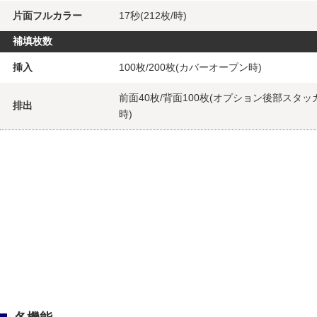
片面フルカラー
17秒(212枚/時)
補填枚数
挿入
100枚/200枚(カバーオープン時)
前面40枚/背面100枚(オプション後部スタ
排出
時)