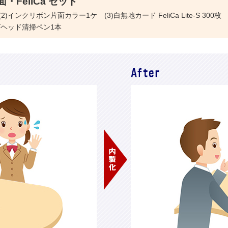
・FeliCa セット
体 (2)インクリボン片面カラー1ケ (3)白無地カード FeliCa Lite-S 3
グヘッド清掃ペン1本