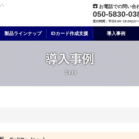
い。
お電話での問い合
050-5830-03
受付時間：平日9:00~18:00(12
製品ラインナップ
IDカード作成支援
導入事例
ト紹介
 ライトタイプ
ルデザイン作成依頼
他社プリンタ比較
プリンタ本体 ヘビータイプ
インクリボ
ェア