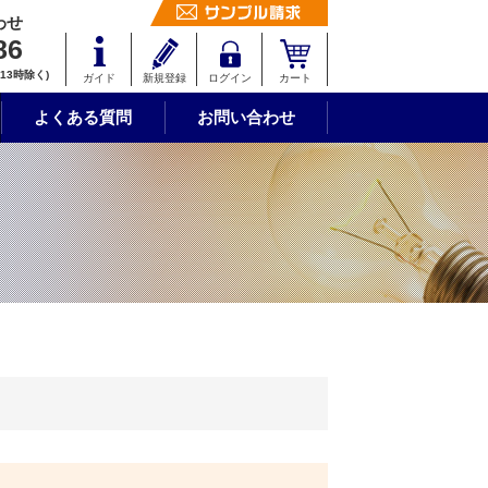
わせ
サンプル請求
86
〜13時除く)
ガイド
新規登録
ログイン
カート
よくある質問
お問い合わせ
ン
白無地カード