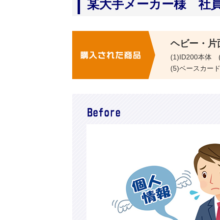
某大手メーカー様 社
購入された商品
ヘビー・片
(1)ID200
(5)ベースカード