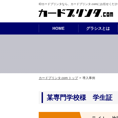
IDカードプリンタなら、カードプリンタ.comにお任せくださ
カードプリンタ.com
HOME
グラシスとは
グラシスの特長
スタートアップ商品
ベースカード作成プラン
サンプル請求
豊富なテンプレー
データ入稿
プリンタ本体
オリジナ
オプション・アクセサリ
ソフトウ
導入事例
カードプリンタ.com トップ
導入事例
某専門学校様 学生証
購入された商品