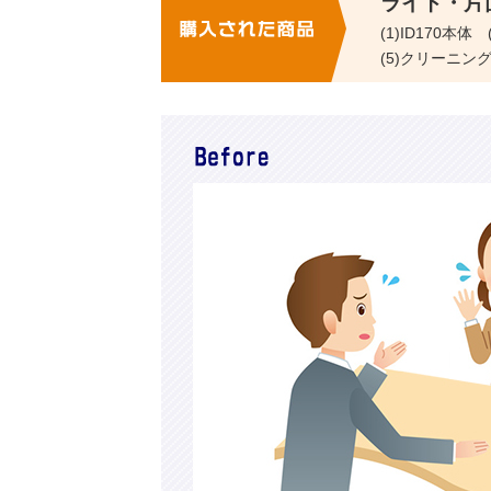
ライト・片面
(1)ID170本
(5)クリーニン