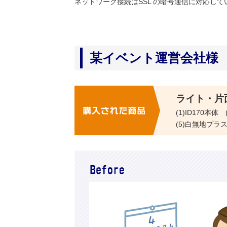
ネットワーク接続はSSL の暗号通信に対応し
某イベント運営会社様
購入された商品
ライト・片
(1)ID170
(5)白無地プラ