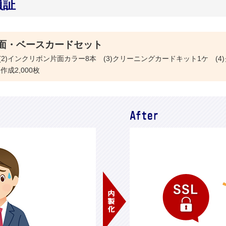
員証
面・ベースカードセット
本体 (2)インクリボン片面カラー8本 (3)クリーニングカードキット1ケ (
作成2,000枚